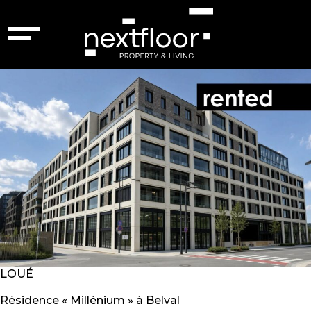
Ville :
Belval
Belval – 85477104
LOUÉ
Résidence « Millénium » à Belval