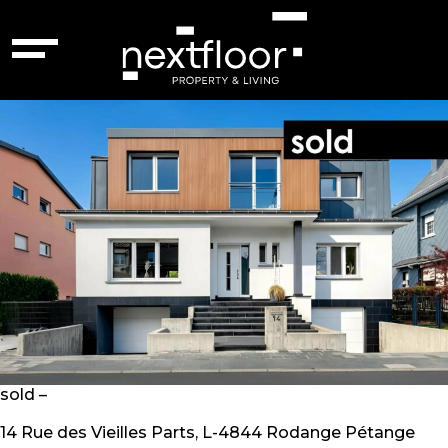
Ville :
Rodange
Rodange – 87256357
sold –
14 Rue des Vieilles Parts, L-4844 Rodange Pétange