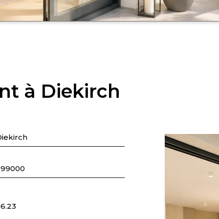
t à Diekirch
iekirch
699000
6.23