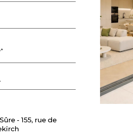
3
A+
A
Sûre - 155, rue de
ekirch