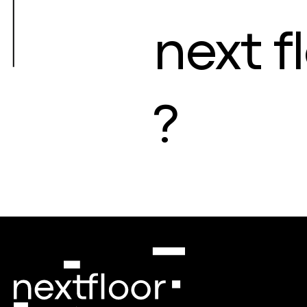
next f
?