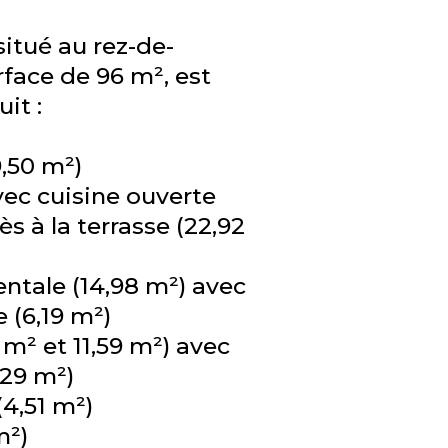
itué au rez-de-
face de 96 m², est
it :
9,50 m²)
vec cuisine ouverte
s à la terrasse (22,92
ntale (14,98 m²) avec
 (6,19 m²)
 m² et 11,59 m²) avec
,29 m²)
(4,51 m²)
m²)