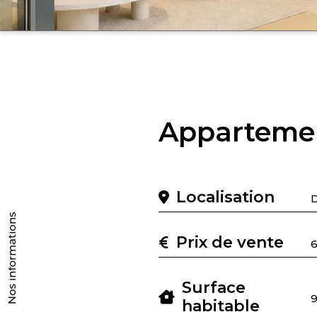
Appartemen
Localisation
D
Prix de vente
Surface
9
habitable