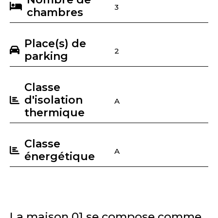
3
chambres
Place(s) de
2
parking
Classe
d'isolation
A
thermique
Classe
A
énergétique
La maison 01 se compose comme