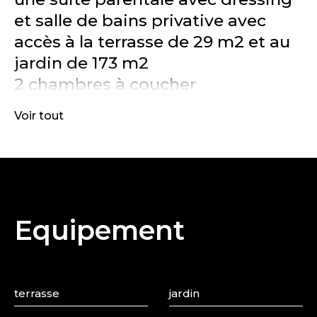
et salle de bains privative avec
accès à la terrasse de 29 m2 et au
jardin de 173 m2
2 chambres à coucher
un WC séparé
Voir tout
Étage :
un séjour salle à manger d'une
surface de 56 m2 avec accès à la
Equipement
terrasse de 23 m2
Adresse: 1 rue Kreuzberg L-9132
Schieren
terrasse
jardin