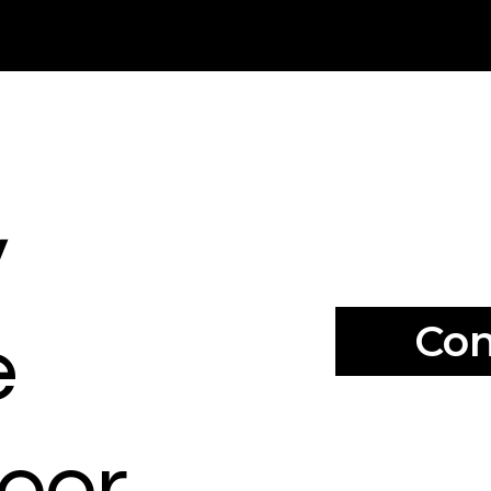
y
Con
e