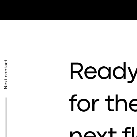
Read
for th