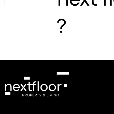
next f
?