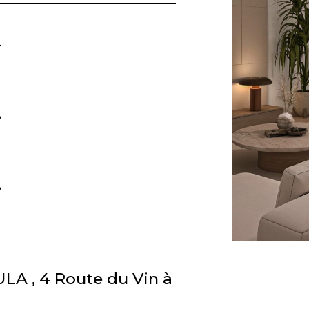
4
A
A
LA , 4 Route du Vin à