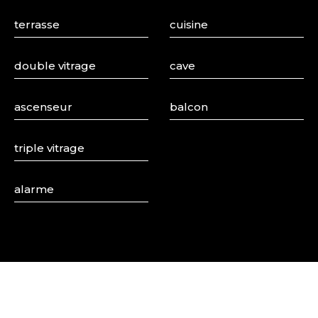
d’une grande qualité de vie.
terrasse
cuisine
double vitrage
cave
ascenseur
balcon
triple vitrage
alarme