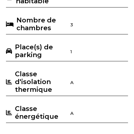
habitable
Nombre de
3
chambres
Place(s) de
1
parking
Classe
d'isolation
A
thermique
Classe
A
énergétique