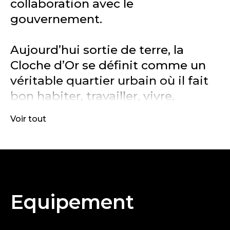
collaboration avec le
gouvernement.
Aujourd’hui sortie de terre, la
Cloche d’Or se définit comme un
véritable quartier urbain où il fait
bon habiter, travailler, vivre,
consommer, se détendre.
Voir tout
L’ensemble du projet de la Cloche
d’Or est pensé et réalisé dans ce
sens et en intégrant les enjeux de
développement durable. La
Equipement
volonté de ses concepteurs est de
permettre à chacun de bénéficier