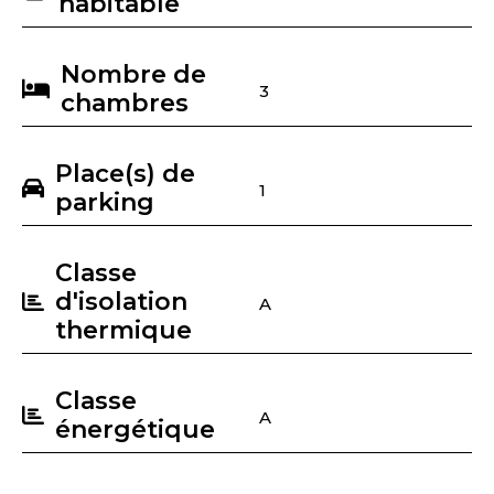
habitable
Nombre de
3
chambres
Place(s) de
1
parking
Classe
d'isolation
A
thermique
Classe
A
énergétique