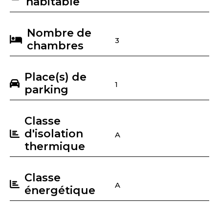
habitable
Nombre de
3
chambres
Place(s) de
1
parking
Classe
d'isolation
A
thermique
Classe
A
énergétique