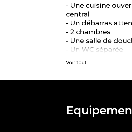
- Une cuisine ouver
central
- Un débarras atten
- 2 chambres
- Une salle de dou
- Un WC séparée
Voir tout
Complètent l'ensem
- Un emplacement 
sol
- Une cave privativ
Equipemen
- Une buanderie 
Cessange bénéfici