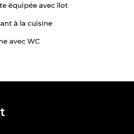
te équipée avec îlot
ant à la cuisine
che avec WC
ble :
de parking en sous-
e en enfilade
t
commune
e d’un emplacement