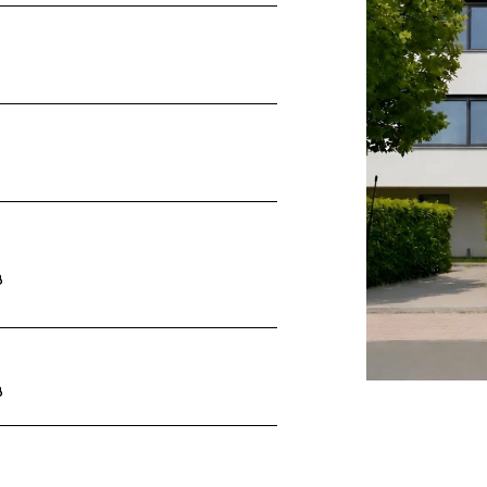
2
B
B