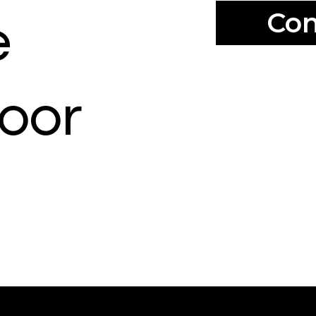
Con
e
loor