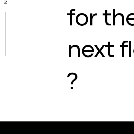
for th
next f
?