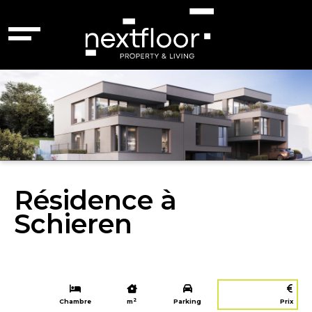
Résidence à
Schieren
2
Chambre
m
Parking
Prix