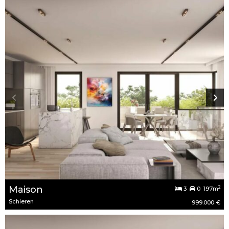
Maison
2
3
0 197m
Schieren
999.000 €