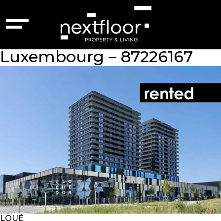
Attribute :
triple
vitrage
Luxembourg – 87226167
LOUÉ