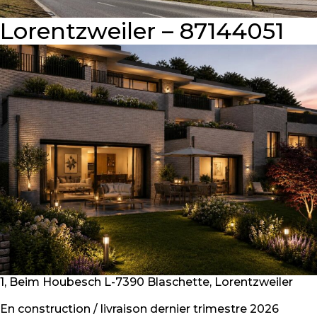
Lorentzweiler – 87144051
1, Beim Houbesch L-7390 Blaschette, Lorentzweiler
En construction / livraison dernier trimestre 2026