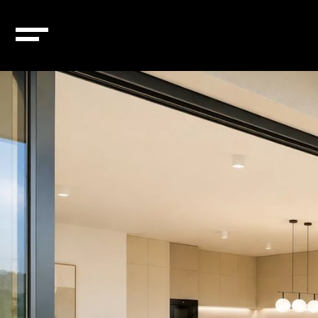
Attribute :
triple vitra
Diekirch – 87264138