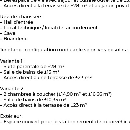
– Bel espace de vie avec séjour et cuisine ouverte de ±
– Accès direct à la terrasse de ±28 m² et au jardin privat
Rez-de-chaussée :
– Hall d’entrée
– Local technique / local de raccordement
– Cave
– Buanderie
1er étage : configuration modulable selon vos besoins :
Variante 1 :
– Suite parentale de ±28 m²
– Salle de bains de ±13 m²
– Accès direct à une terrasse de ±23 m²
Variante 2 :
– 2 chambres à coucher (±14,90 m² et ±16,66 m²)
– Salle de bains de ±10,35 m²
– Accès direct à la terrasse de ±23 m²
Extérieur :
– Espace couvert pour le stationnement de deux véhicul