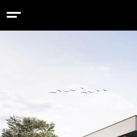
Ville :
Schieren
Schieren – 84197113