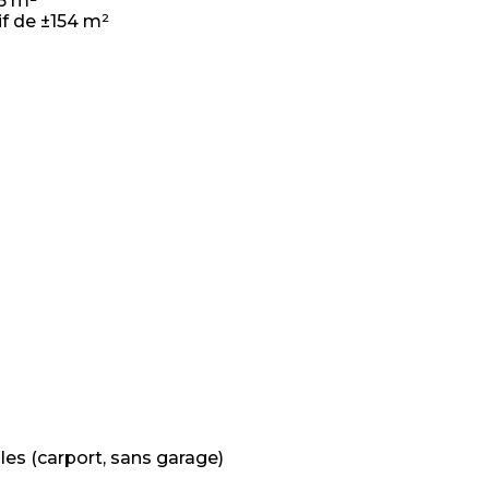
35 m²
if de ±154 m²
es (carport, sans garage)