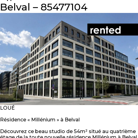
Belval – 85477104
LOUÉ
Résidence « Millénium » à Belval
Découvrez ce beau studio de 54m² situé au quatrième
étage de la toute nouvelle résidence Millénium à Belval,