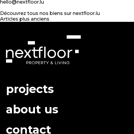
hello@nextfloor.lu
Découvrez tous nos biens sur nextfloor.lu
Navigation
Articles plus anciens
des
articles
projects
about us
contact